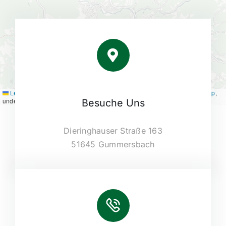
Leaflet
|
Map tiles by
CARTO
, under
CC BY 3.0
. Data by
OpenStreetMap
,
under ODbL.
Besuche Uns
Dieringhauser Straße 163
51645 Gummersbach