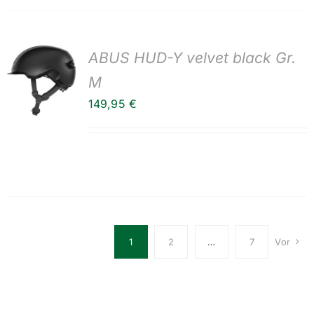
ABUS HUD-Y velvet black Gr.
M
149,95
€
1
2
…
7
Vor