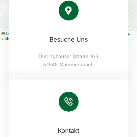
Leaflet
|
Map tiles by
CARTO
, under
CC BY 3.0
. Data by
OpenStreetMap
,
under ODbL.
Besuche Uns
Dieringhauser Straße 163
51645 Gummersbach
Kontakt