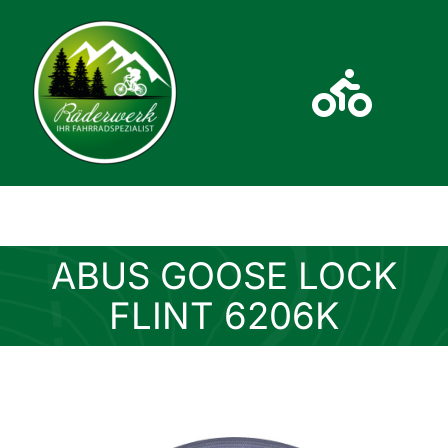
Zum
Inhalt
springen
Toggl
Navig
Home
Fahrräder
ABUS GOOSE LOCK
FLINT 6206K
Kontakt
Über Uns