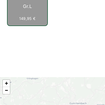
300,00 €
250,
Gr.L
149,95
€
+
−