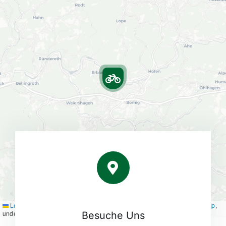
Leaflet
|
Map tiles by
CARTO
, under
CC BY 3.0
. Data by
OpenStreetMap
,
under ODbL.
Besuche Uns