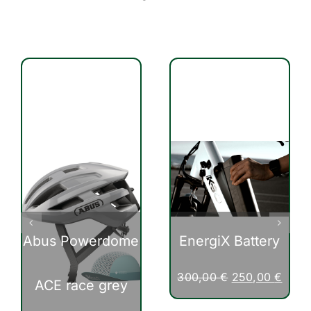
Abus Powerdome
EnergiX Battery
Ursprünglicher
Aktue
300,00
€
250,00
€
ACE race grey
Preis
Preis
war:
ist: