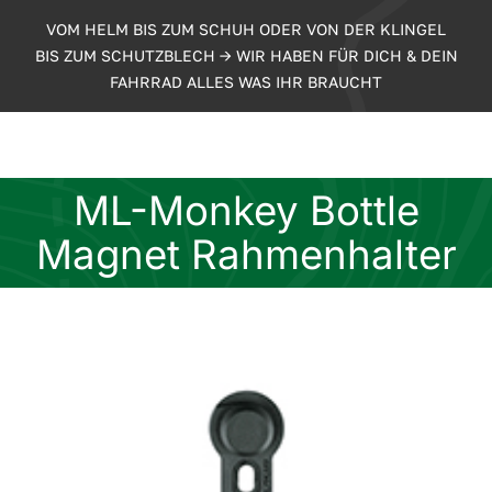
Zum
VOM HELM BIS ZUM SCHUH ODER VON DER KLINGEL
Inhalt
BIS ZUM SCHUTZBLECH -> WIR HABEN FÜR DICH & DEIN
springen
FAHRRAD ALLES WAS IHR BRAUCHT
ML-Monkey Bottle
Magnet Rahmenhalter