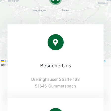
Leaflet
|
Map tiles by
CARTO
, under
CC BY 3.0
. Data by
OpenStreetMap
,
under ODbL.
Besuche Uns
Dieringhauser Straße 163
51645 Gummersbach