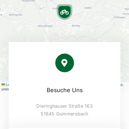
Leaflet
|
Map tiles by
CARTO
, under
CC BY 3.0
. Data by
OpenStreetMap
,
under ODbL.
Besuche Uns
Dieringhauser Straße 163
51645 Gummersbach