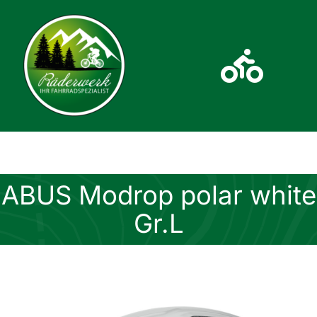
Zum
Inhalt
springen
Toggl
Navig
Home
Fahrräder
ABUS Modrop polar white
Gr.L
Kontakt
Über Uns