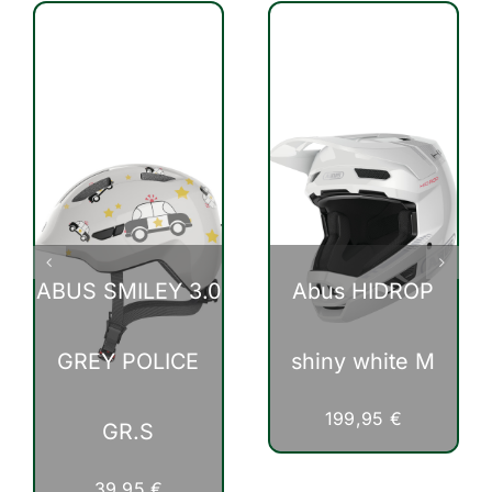
ABUS SMILEY 3.0
Abus HIDROP
GREY POLICE
shiny white M
199,95
€
GR.S
39,95
€