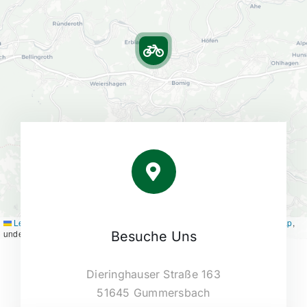
Leaflet
|
Map tiles by
CARTO
, under
CC BY 3.0
. Data by
OpenStreetMap
,
under ODbL.
Besuche Uns
Dieringhauser Straße 163
51645 Gummersbach